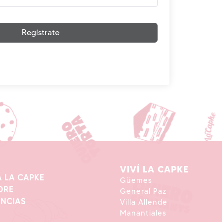
Regístrate
VIVÍ LA CAPKE
 LA CAPKE
Güemes
ORE
General Paz
ENCIAS
Villa Allende
Manantiales