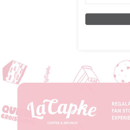
REGALÁ
FAN ST
EXPERI